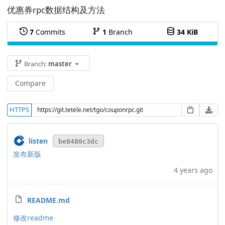
优惠券rpc数据结构及方法
7
Commits
1
Branch
34 KiB
Branch:
master
Compare
HTTPS
listen
be8480c3dc
发布新版
4 years ago
README.md
修改readme