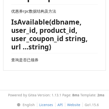
优惠券rpc数据结构及方法
IsAvailable(dbname,
user_id, product_id,
user_coupon_id string,
url ...string)
查询是否已领券
Powered by Gitea Version: 1.13.1 Page:
8ms
Template:
2ms
English
Licenses
API
Website
Go1.15.6