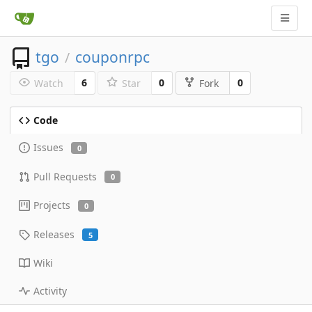
tgo
couponrpc
/
6
0
0
Watch
Star
Fork
Code
Issues
0
Pull Requests
0
Projects
0
Releases
5
Wiki
Activity